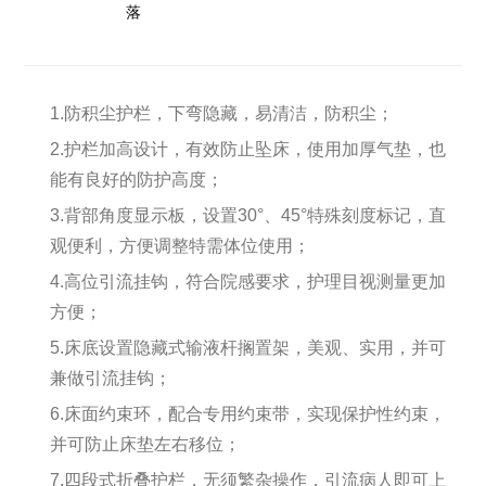
落
1.防积尘护栏，下弯隐藏，易清洁，防积尘；
2.护栏加高设计，有效防止坠床，使用加厚气垫，也
能有良好的防护高度；
3.背部角度显示板，设置30°、45°特殊刻度标记，直
观便利，方便调整特需体位使用；
4.高位引流挂钩，符合院感要求，护理目视测量更加
方便；
5.床底设置隐藏式输液杆搁置架，美观、实用，并可
兼做引流挂钩；
6.床面约束环，配合专用约束带，实现保护性约束，
并可防止床垫左右移位；
7.四段式折叠护栏，无须繁杂操作，引流病人即可上