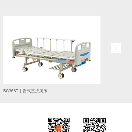
prev
BC363T手摇式三折病床
BC2