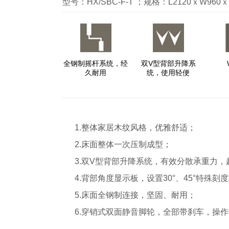
型号：HX/SBC-F-T ；规格：L2120ｘW96
全钢制摇杆系统，经
双V型背部升降系
久耐用
统，使用轻便
1.整体家居木纹风格，优雅舒适；
2.床面整体一次压制成型；
3.双V型背部升降系统，有效分散承重力
4.背部角度显示板，设置30°、45°特
5.床面全钢制连接，坚固、耐用；
6.穿销式双面静音脚轮，全部带刹车，操