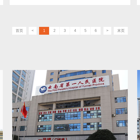
首页
<
1
2
3
4
5
6
>
末页