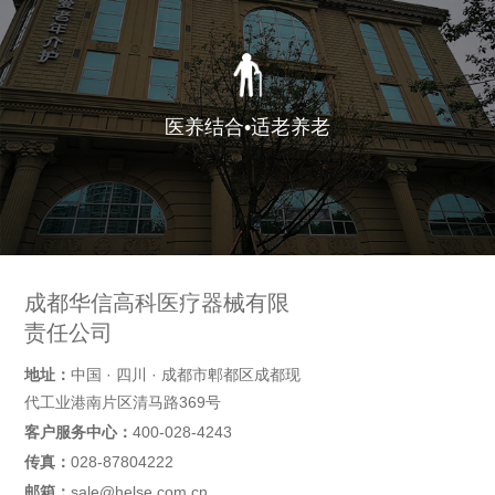
医养结合•适老养老
成都华信高科医疗器械有限
责任公司
地址：
中国 · 四川 · 成都市郫都区成都现
代工业港南片区清马路369号
客户服务中心：
400-028-4243
传真：
028-87804222
邮箱：
sale@helse.com.cn