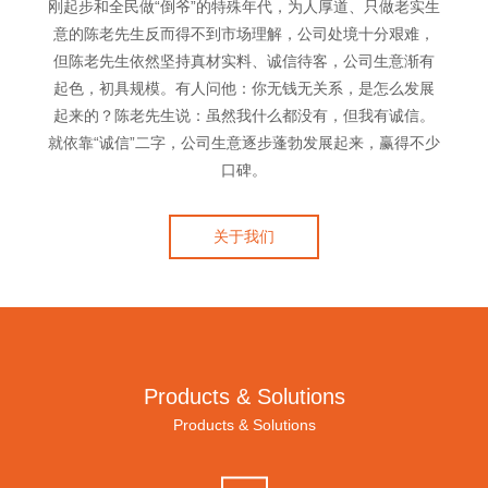
刚起步和全民做“倒爷”的特殊年代，为人厚道、只做老实生
意的陈老先生反而得不到市场理解，公司处境十分艰难，
但陈老先生依然坚持真材实料、诚信待客，公司生意渐有
起色，初具规模。有人问他：你无钱无关系，是怎么发展
起来的？陈老先生说：虽然我什么都没有，但我有诚信。
就依靠“诚信”二字，公司生意逐步蓬勃发展起来，赢得不少
口碑。
关于我们
Products & Solutions
Products & Solutions