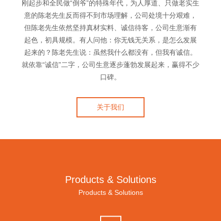
刚起步和全民做“倒爷”的特殊年代，为人厚道、只做老实生
意的陈老先生反而得不到市场理解，公司处境十分艰难，
但陈老先生依然坚持真材实料、诚信待客，公司生意渐有
起色，初具规模。有人问他：你无钱无关系，是怎么发展
起来的？陈老先生说：虽然我什么都没有，但我有诚信。
就依靠“诚信”二字，公司生意逐步蓬勃发展起来，赢得不少
口碑。
关于我们
Products & Solutions
Products & Solutions