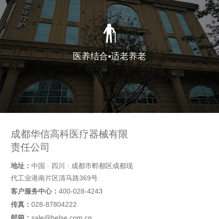
医养结合•适老养老
成都华信高科医疗器械有限
责任公司
地址：
中国 · 四川 · 成都市郫都区成都现
代工业港南片区清马路369号
客户服务中心：
400-028-4243
传真：
028-87804222
邮箱：
sale@helse.com.cn