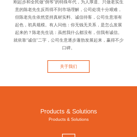
刚起步和全民做“倒爷”的特殊年代，为人厚道、只做老实生
意的陈老先生反而得不到市场理解，公司处境十分艰难，
但陈老先生依然坚持真材实料、诚信待客，公司生意渐有
起色，初具规模。有人问他：你无钱无关系，是怎么发展
起来的？陈老先生说：虽然我什么都没有，但我有诚信。
就依靠“诚信”二字，公司生意逐步蓬勃发展起来，赢得不少
口碑。
关于我们
Products & Solutions
Products & Solutions