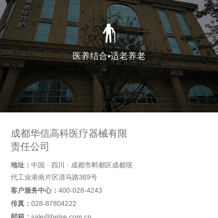
医养结合•适老养老
成都华信高科医疗器械有限
责任公司
地址：
中国 · 四川 · 成都市郫都区成都现
代工业港南片区清马路369号
客户服务中心：
400-028-4243
传真：
028-87804222
邮箱：
sale@helse.com.cn